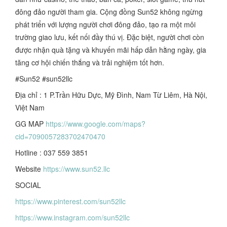
đông đảo người tham gia. Cộng đồng Sun52 không ngừng
phát triển với lượng người chơi đông đảo, tạo ra một môi
trường giao lưu, kết nối đầy thú vị. Đặc biệt, người chơi còn
được nhận quà tặng và khuyến mãi hấp dẫn hằng ngày, gia
tăng cơ hội chiến thắng và trải nghiệm tốt hơn.
#Sun52 #sun52llc
Địa chỉ : 1 P.Trần Hữu Dực, Mỹ Đình, Nam Từ Liêm, Hà Nội,
Việt Nam
GG MAP
https://www.google.com/maps?
cid=7090057283702470470
Hotline : 037 559 3851
Website
https://www.sun52.llc
SOCIAL
https://www.pinterest.com/sun52llc
https://www.instagram.com/sun52llc