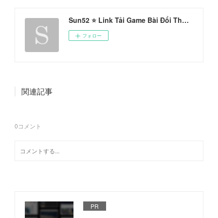
Sun52 ⭐ Link Tải Game Bài Đổi Thưởng Sun52 llc Chính Thức's Ownd
フォロー
関連記事
0
コメント
PR