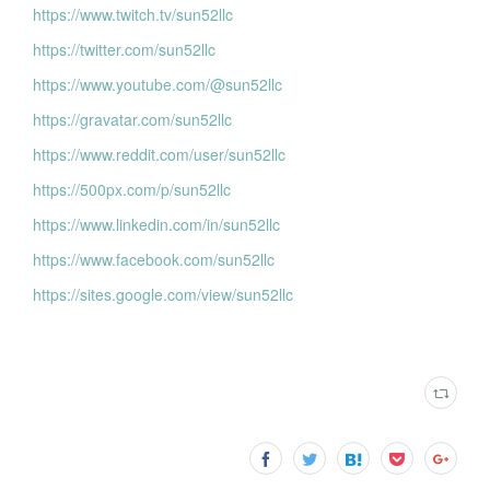
https://www.twitch.tv/sun52llc
https://twitter.com/sun52llc
https://www.youtube.com/@sun52llc
https://gravatar.com/sun52llc
https://www.reddit.com/user/sun52llc
https://500px.com/p/sun52llc
https://www.linkedin.com/in/sun52llc
https://www.facebook.com/sun52llc
https://sites.google.com/view/sun52llc