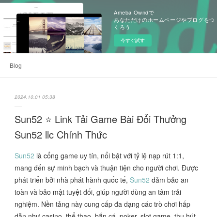
Ameba Owndで
あなただけのホームページやブログをつ
くろう
今すぐ試す
Blog
2024.10.01 05:38
Sun52 ⭐ Link Tải Game Bài Đổi Thưởng
Sun52 llc Chính Thức
Sun52
là cổng game uy tín, nổi bật với tỷ lệ nạp rút 1:1,
mang đến sự minh bạch và thuận tiện cho người chơi. Được
phát triển bởi nhà phát hành quốc tế,
Sun52
đảm bảo an
toàn và bảo mật tuyệt đối, giúp người dùng an tâm trải
nghiệm. Nền tảng này cung cấp đa dạng các trò chơi hấp
dẫn như casino, thể thao, bắn cá, poker, slot game, thu hút